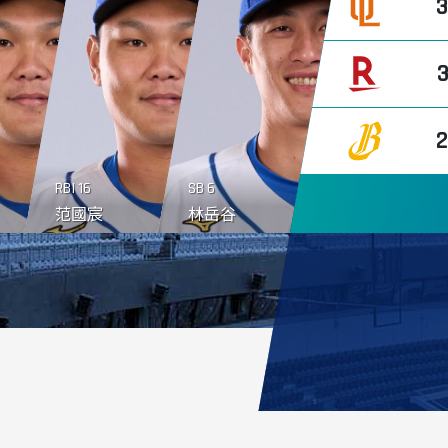
RBI
16
SB
6
范國宸
林岳谷