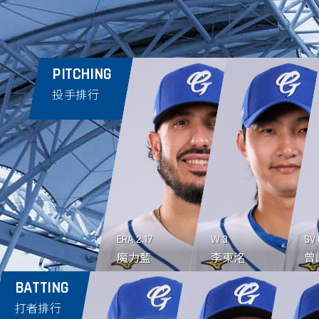
PITCHING
投手排行
ERA
2.17
W
3
SV
魔力藍
李東洺
曾
BATTING
打者排行