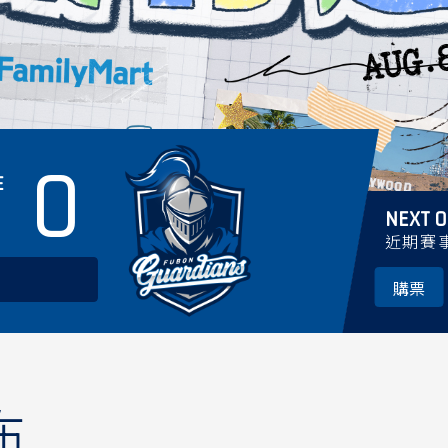
0
E
NEXT 
近期賽
購票
佈