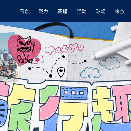
球隊
賽程表
座位資訊
L
訊息
戰力
賽程
活動
球場
家族
成員
戰績
交通資訊