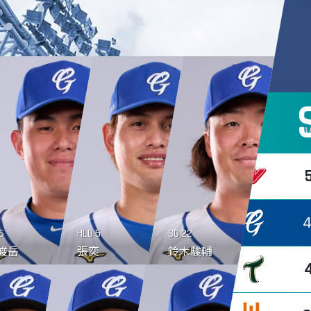
6
HLD
5
SO
22
峻岳
張奕
鈴木駿輔