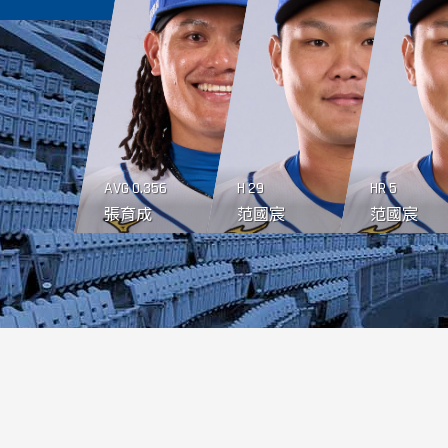
AVG
0.356
H
29
HR
5
張育成
范國宸
范國宸