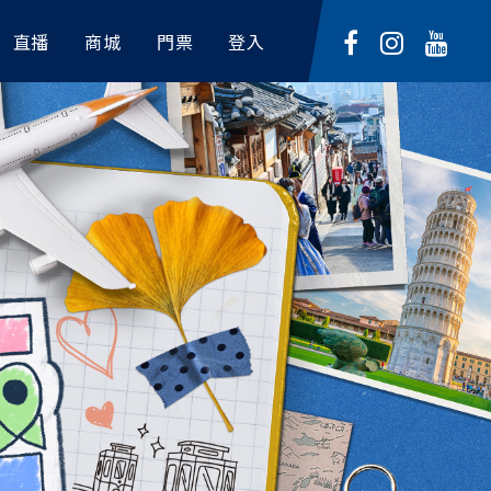
INE TODAY
富邦悍將票券
直播
商城
門票
登入
CPBL TV
定型化契約